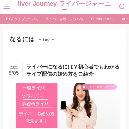
liver Journey-ライバージャーニ
ー
BIGOライブについて
ライバー全般・ノウハウ
17Liveについて
ポコ
なるには
– tag –
ライバーになるには？初心者でもわかる
2021
8/05
ライブ配信の始め方をご紹介
ライバー全般・ノウハウ