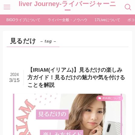
liver Journey-ライバージャーニ
ー
BIGOライブについて
ライバー全般・ノウハウ
17Liveについて
ポコ
見るだけ
– tag –
【IRIAM(イリアム)】見るだけの楽しみ
2024
方ガイド！見るだけの魅力や気を付ける
3/15
ことを解説
IRIAMについて