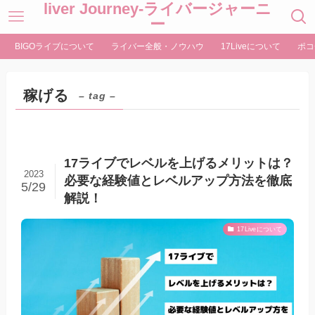
liver Journey-ライバージャーニ
ー
BIGOライブについて
ライバー全般・ノウハウ
17Liveについて
ポコ
稼げる
– tag –
17ライブでレベルを上げるメリットは？
2023
必要な経験値とレベルアップ方法を徹底
5/29
解説！
17Liveについて