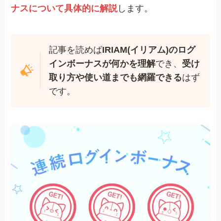
ナスについて具体的に解説
します。
記事を読めば
IRIAM(イリアム)のログ
インボーナスが何かを理解
でき、
受け
取り方や使い道までも網羅できる
はず
です。