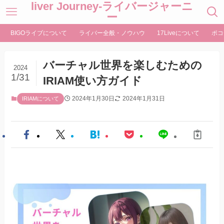
liver Journey-ライバージャーニ
ー
BIGOライブについて
ライバー全般・ノウハウ
17Liveについて
ポコ
バーチャル世界を楽しむための
2024
1/31
IRIAM使い方ガイド
2024年1月30日
2024年1月31日
IRIAMについて