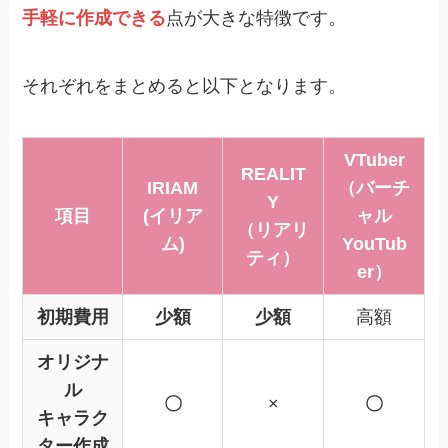
手軽に作成できる
点が大きな特徴です。
それぞれをまとめると以下となります。
VTuber
REALIT
IRIAM
（バーチ
Y
項目
(イリア
ャル
（
リアリ
ム)
YouTub
ティ
）
er）
初期費用
少額
少額
高額
オリジナ
ル
〇
×
〇
キャラク
ター作成