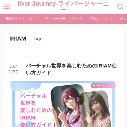
liver Journey-ライバージャーニ
ー
BIGOライブについて
ライバー全般・ノウハウ
17Liveについて
ポコ
IRIAM
– tag –
バーチャル世界を楽しむためのIRIAM使
2024
1/30
い方ガイド
IRIAMについて