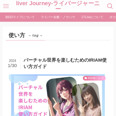
liver Journey-ライバージャーニ
ー
BIGOライブについて
ライバー全般・ノウハウ
17Liveについて
ポコ
使い方
– tag –
バーチャル世界を楽しむためのIRIAM使
2024
1/30
い方ガイド
IRIAMについて