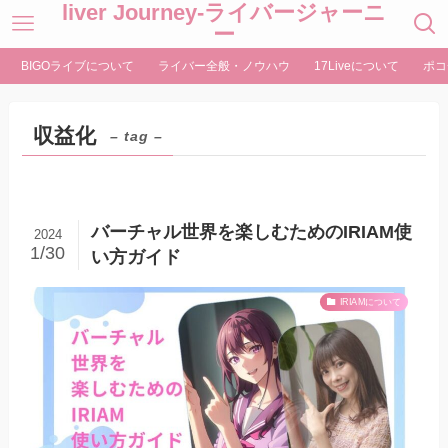
liver Journey-ライバージャーニ
ー
BIGOライブについて
ライバー全般・ノウハウ
17Liveについて
ポコ
収益化
– tag –
バーチャル世界を楽しむためのIRIAM使
2024
1/30
い方ガイド
IRIAMについて