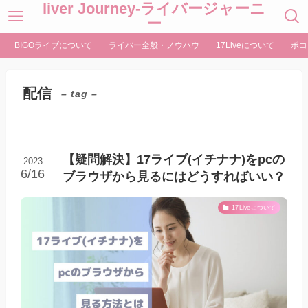
liver Journey-ライバージャーニ
ー
BIGOライブについて
ライバー全般・ノウハウ
17Liveについて
ポコ
配信
– tag –
【疑問解決】17ライブ(イチナナ)をpcの
2023
6/16
ブラウザから見るにはどうすればいい？
17Liveについて