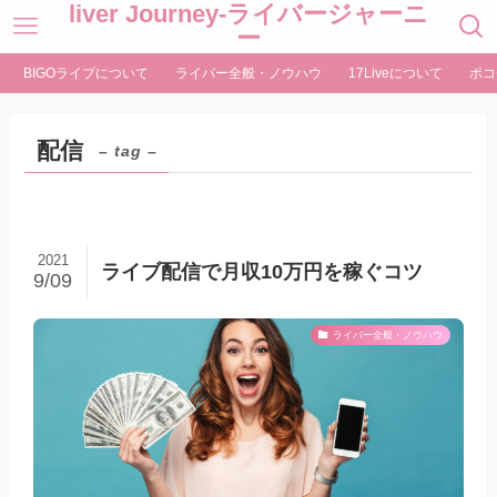
liver Journey-ライバージャーニ
ー
BIGOライブについて
ライバー全般・ノウハウ
17Liveについて
ポコ
配信
– tag –
2021
ライブ配信で月収10万円を稼ぐコツ
9/09
ライバー全般・ノウハウ