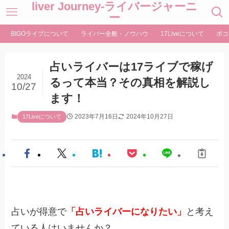
liver Journey-ライバージャーニ
ー
BIGOライブについて
ライバー全般・ノウハウ
17Liveについて
ポコ
占いライバーは17ライブで稼げ
2024
るって本当？その真相を解説し
10/27
ます！
2023年7月16日
2024年10月27日
17Liveについて
占いが得意で
「占いライバーになりたい」
と考え
ている人はいませんか？