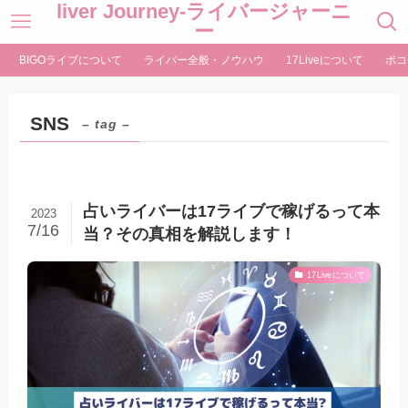
liver Journey-ライバージャーニ
ー
BIGOライブについて
ライバー全般・ノウハウ
17Liveについて
ポコ
SNS
– tag –
占いライバーは17ライブで稼げるって本
2023
7/16
当？その真相を解説します！
17Liveについて