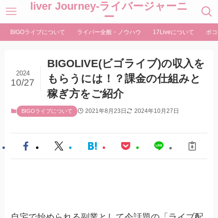
liver Journey-ライバージャーニ
ー
BIGOライブについて
ライバー全般・ノウハウ
17Liveについて
ポコ
BIGOLIVE(ビゴライブ)の収入を
2024
もらうには！？課金の仕組みと
10/27
稼ぎ方をご紹介
2021年8月23日
2024年10月27日
BIGOライブについて
自宅で始められる副業として今話題の「ライブ配