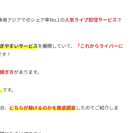
東南アジアでのシェア率No.1の
人気ライブ配信サービス
で
ぎやすいサービス
を展開していて、
「これからライバーに
です！
稼ぎ方
があります。
」
です。
場合、
どちらが稼げるのかを徹底調査
したのでご紹介しま