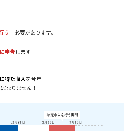
行う」
必要があります。
月に申告
します。
月に得た収入
を今年
ればなりません！