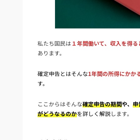
私たち国民は
１年間働いて、収入を得る
あります。
確定申告とはそんな
1年間の所得にかか
す。
ここからはそんな
確定申告の期間
や、
申
がどうなるのか
を詳しく解説
します。