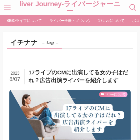
liver Journey-ライバージャーニ
ー
BIGOライブについて
ライバー全般・ノウハウ
17Liveについて
ポコ
イチナナ
– tag –
17ライブのCMに出演してる女の子はだ
2023
8/07
れ？広告出演ライバーを紹介します
17Liveについて