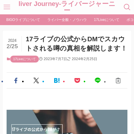
liver Journey-ライバージャーニ
ー
BIGOライブについて
ライバー全般・ノウハウ
17Liveについて
ポコ
17ライブの公式からDMでスカウ
2024
2/25
トされる噂の真相を解説します！
2023年7月7日
2024年2月25日
17Liveについて