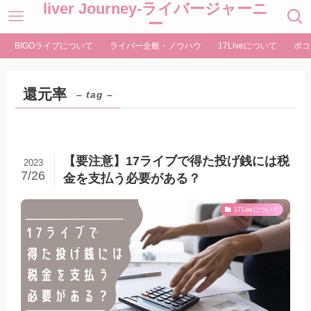
liver Journey-ライバージャーニ
ー
BIGOライブについて
ライバー全般・ノウハウ
17Liveについて
ポコ
還元率
– tag –
【要注意】17ライブで得た投げ銭には税
2023
7/26
金を支払う必要がある？
17Liveについて