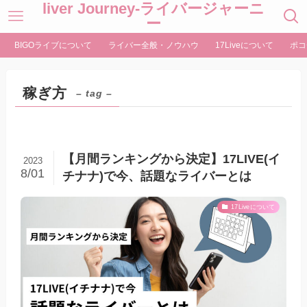
liver Journey-ライバージャーニ
ー
BIGOライブについて
ライバー全般・ノウハウ
17Liveについて
ポコ
稼ぎ方
– tag –
【月間ランキングから決定】17LIVE(イ
2023
8/01
チナナ)で今、話題なライバーとは
17Liveについて